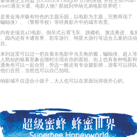
要体验正义同盟 3D(Justice League 3D)的快感, 并在主街(Main
treet)遇见卡通、电影人物? 那就到华纳兄弟电影世界吧！
它是黄金海岸极有特色的主题乐园，以电影为主题，完整再现了
《蝙蝠侠》、《警察学校》等经典影片中的城市布景。
园内有史瑞克4D电影、倒吊式云霄飞车、跳楼机、激流勇进、鬼
等。园内还有卡通世界、彩车游行、明星大游行等适合儿童的活
项目。
您来到这里可以过一把在着名电影中当主角的瘾，蝙蝠侠、超人
世人熟知的银幕形象会随时出现在你的面前。街上也有各种电影
卡通角色可以一起合照，旁边一般还有专业摄影师，游客可以排
和他们合照，当然也可以自己拍啦。
华纳影城不仅适合小孩子，大人也可以在里面玩得很开心的。