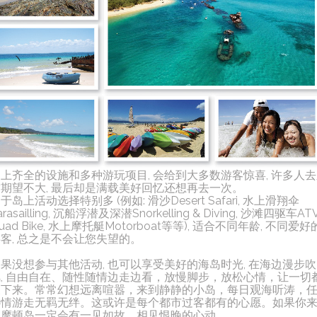
上齐全的设施和多种游玩项目, 会给到大多数游客惊喜, 许多人
期望不大, 最后却是满载美好回忆还想再去一次。
于岛上活动选择特别多 (例如: 滑沙Desert Safari, 水上滑翔伞
arasailling, 沉船浮潜及深潜Snorkelling & Diving, 沙滩四驱车AT
uad Bike, 水上摩托艇Motorboat等等), 适合不同年龄, 不同爱好
客, 总之是不会让您失望的。
果没想参与其他活动, 也可以享受美好的海岛时光, 在海边漫步吹
风, 自由自在、随性随情边走边看，放慢脚步，放松心情，让一切
慢下来。常常幻想远离喧嚣，来到静静的小岛，每日观海听涛，
心情游走无羁无绊。这或许是每个都市过客都有的心愿。如果你
到摩顿岛一定会有一见如故、相见恨晚的心动。