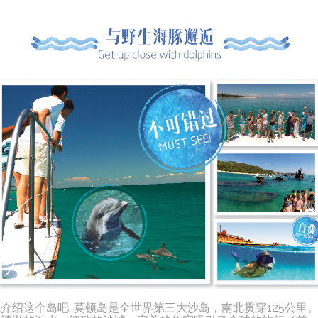
介绍这个岛吧, 莫顿岛是全世界第三大沙岛，南北贯穿125公里