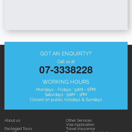
GOT AN ENQUIRTY?
Call us at
07-3338228
WORKING HOURS
Mondays - Fridays : 9AM - 6PM
Saturdays : 9AM - 1PM
Closed on public holidays & Sundays
About us
Other Services
Visa Application
Packaged Tours
Travel Insurance