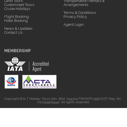
Land Tours
Transportation Rentals &
Customised Tours
Arrangements
Cruise Holidays
Terms & Conditions
Flight Booking
Privacy Policy
Hotel Booking
Agent Login
News & Updates
Contact Us
MEMBERSHIP
Copyright B & T Holiday Tours Sdn. Bhd. (154324-T)(KKKP0359).(GST Reg. No.:
001743929344). All rights reserved.