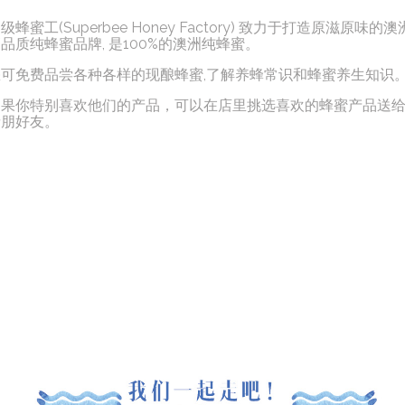
级蜂蜜工(Superbee Honey Factory) 致力于打造原滋原味的澳
品质纯蜂蜜品牌, 是100%的澳洲纯蜂蜜。
您可免费品尝各种各样的现酿蜂蜜,了解养蜂常识和蜂蜜养生知识
如果你特别喜欢他们的产品，可以在店里挑选喜欢的蜂蜜产品送
亲朋好友。