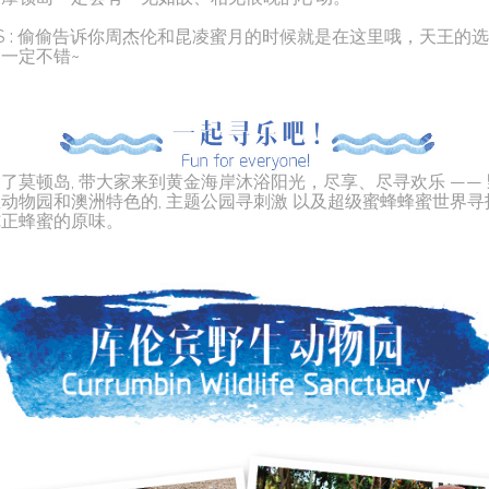
S : 偷偷告诉你周杰伦和昆凌蜜月的时候就是在这里哦，天王的选
一定不错~
了莫顿岛, 带大家来到黄金海岸沐浴阳光，尽享、尽寻欢乐 —— 
动物园和澳洲特色的, 主题公园寻刺激 以及超级蜜蜂蜂蜜世界寻
纯正蜂蜜的原味。