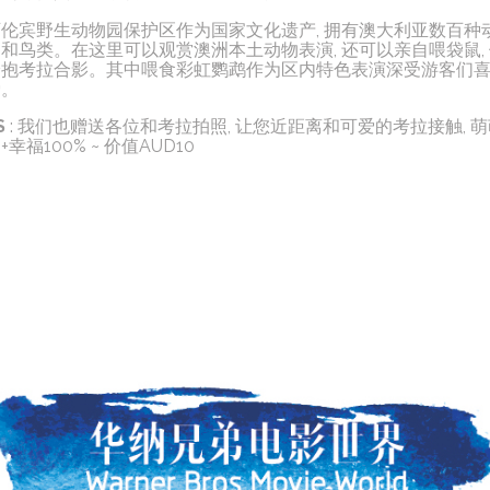
可伦宾野生动物园保护区作为国家文化遗产, 拥有澳大利亚数百种
和鸟类。在这里可以观赏澳洲本土动物表演, 还可以亲自喂袋鼠,
验抱考拉合影。其中喂食彩虹鹦鹉作为区内特色表演深受游客们
爱。
S
: 我们也赠送各位和考拉拍照, 让您近距离和可爱的考拉接触, 
+幸福100% ~ 价值AUD10