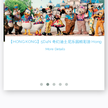
【HONG KONG】5D4N 奇幻迪士尼乐园精彩游 Hong
Kong + Shenzhen Disneyland Tour
More Details