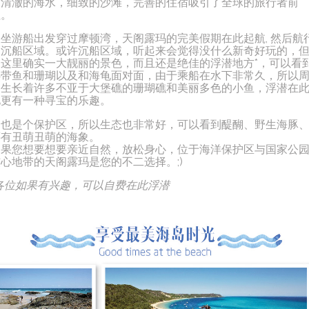
它清澈的海水，细致的沙滩，完善的住宿吸引了全球的旅行者前
往。
乘坐游船出发穿过摩顿湾，天阁露玛的完美假期在此起航, 然后航
到沉船区域。或许沉船区域，听起来会觉得没什么新奇好玩的，
是这里确实一大靓丽的景色，而且还是绝佳的浮潜地方*，可以看
热带鱼和珊瑚以及和海龟面对面，由于乘船在水下非常久，所以
围生长着许多不亚于大堡礁的珊瑚礁和美丽多色的小鱼，浮潜在
地更有一种寻宝的乐趣。
它也是个保护区，所以生态也非常好，可以看到醍醐、野生海豚
还有丑萌丑萌的海象。
如果您想要想要亲近自然，放松身心，位于海洋保护区与国家公
心地带的天阁露玛是您的不二选择。;)
*各位如果有兴趣，可以自费在此浮潜